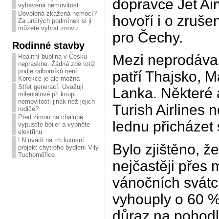
dopravce Jet Ai
vybavená nemovitost
Dovolená zkažená nemocí?
hovoří i o zruše
Za určitých podmínek si ji
můžete vybrat znovu
pro Čechy.
Rodinné stavby
Mezi neprodávan
Realitní bublina v Česku
nepraskne. Žádná zde totiž
podle odborníků není.
patří Thajsko, M
Korekce je ale možná
Střet generací: Uvažují
Lanka. Některé a
mileniálové při koupi
nemovitosti jinak než jejich
Turish Airlines 
rodiče?
Před zimou na chalupě
lednu přicházet 
vypusťte boiler a vypněte
elektřinu
LN uvádí na trh luxusní
Bylo zjištěno, že
projekt chytrého bydlení Vily
Tuchoměřice
nejčastěji přes 
vánočních svátc
vyhouply o 60 %.
důraz na pohodlí