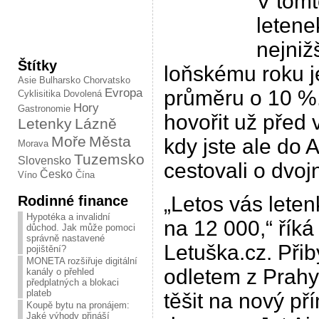
V tomt
letene
nejniž
Štítky
loňskému roku j
Asie
Bulharsko
Chorvatsko
Evropa
průměru o 10 %.
Cyklisitika
Dovolená
Hory
Gastronomie
hovořit už před v
Letenky
Lázně
Moře
Města
kdy jste ale do A
Morava
Tuzemsko
Slovensko
cestovali o dvo
Česko
Víno
Čína
„Letos vás lete
Rodinné finance
Hypotéka a invalidní
na 12 000,“ říká
důchod. Jak může pomoci
správně nastavené
Letuška.cz. Při
pojištění?
MONETA rozšiřuje digitální
odletem z Prahy
kanály o přehled
předplatných a blokaci
plateb
těšit na nový př
Koupě bytu na pronájem:
Jaké výhody přináší